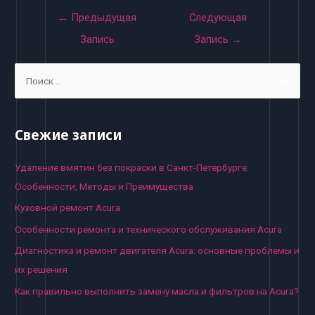
Навигация
←
Предыдущая
Следующая
по
Запись
Запись
→
записям
S
e
a
r
Свежие записи
c
h
Удаление вмятин без покраски в Санкт-Петербурге:
f
Особенности, Методы и Преимущества
o
Кузовной ремонт Acura
r
Особенности ремонта и технического обслуживания Acura
:
Диагностика и ремонт двигателя Acura: основные проблемы и
их решения
Как правильно выполнить замену масла и фильтров на Acura?