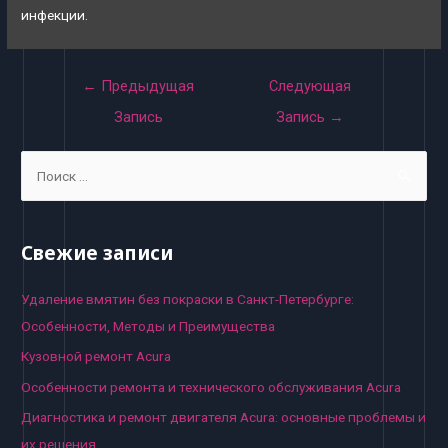
инфекции.
Навигация
←
Предыдущая
Следующая
по
Запись
Запись
→
записям
S
e
a
r
Свежие записи
c
h
Удаление вмятин без покраски в Санкт-Петербурге:
f
Особенности, Методы и Преимущества
o
Кузовной ремонт Acura
r
Особенности ремонта и технического обслуживания Acura
:
Диагностика и ремонт двигателя Acura: основные проблемы и
их решения