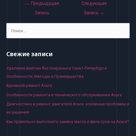
Навигация
←
Предыдущая
Следующая
по
Запись
Запись
→
записям
S
e
a
r
Свежие записи
c
h
Удаление вмятин без покраски в Санкт-Петербурге:
f
Особенности, Методы и Преимущества
o
Кузовной ремонт Acura
r
Особенности ремонта и технического обслуживания Acura
:
Диагностика и ремонт двигателя Acura: основные проблемы и
их решения
Как правильно выполнить замену масла и фильтров на Acura?