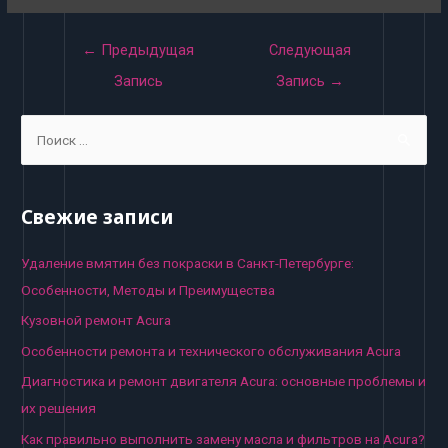
Навигация
←
Предыдущая
Следующая
по
Запись
Запись
→
записям
S
e
a
r
Свежие записи
c
h
Удаление вмятин без покраски в Санкт-Петербурге:
f
Особенности, Методы и Преимущества
o
Кузовной ремонт Acura
r
Особенности ремонта и технического обслуживания Acura
:
Диагностика и ремонт двигателя Acura: основные проблемы и
их решения
Как правильно выполнить замену масла и фильтров на Acura?