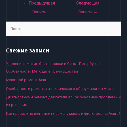
Навигация
←
Предыдущая
Следующая
по
Запись
Запись
→
записям
S
e
a
r
Свежие записи
c
h
Удаление вмятин без покраски в Санкт-Петербурге:
f
Особенности, Методы и Преимущества
o
Кузовной ремонт Acura
r
Особенности ремонта и технического обслуживания Acura
:
Диагностика и ремонт двигателя Acura: основные проблемы и
их решения
Как правильно выполнить замену масла и фильтров на Acura?