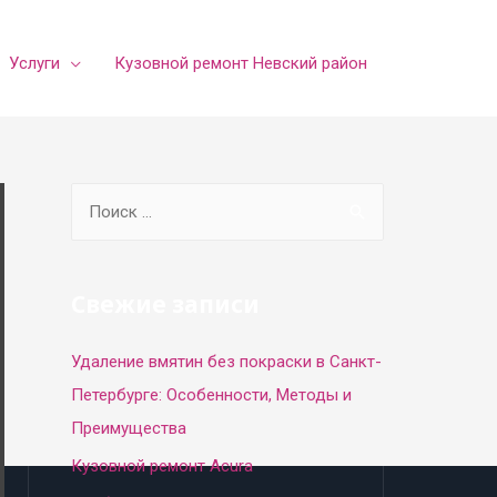
Услуги
Кузовной ремонт Невский район
S
e
a
r
Свежие записи
c
Удаление вмятин без покраски в Санкт-
h
Петербурге: Особенности, Методы и
f
Преимущества
o
r
Кузовной ремонт Acura