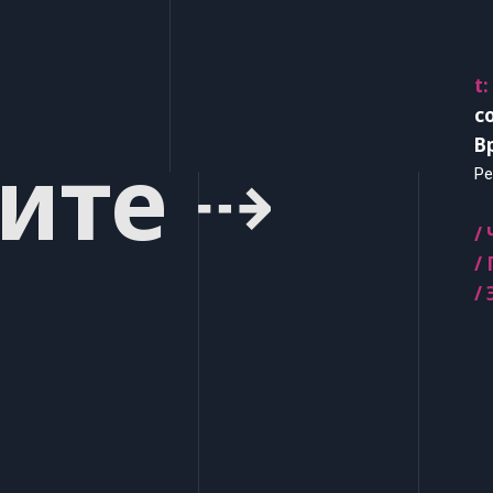
t:
c
В
ите ⇢
Ре
/
/
/