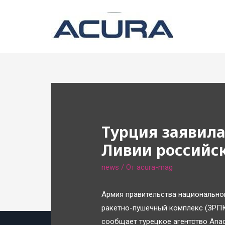
Турция заявила
Ливии российс
news
/ От
acura-mag
Армия правительства национально
ракетно-пушечный комплекс (ЗРПК
сообщает турецкое агентство Anad