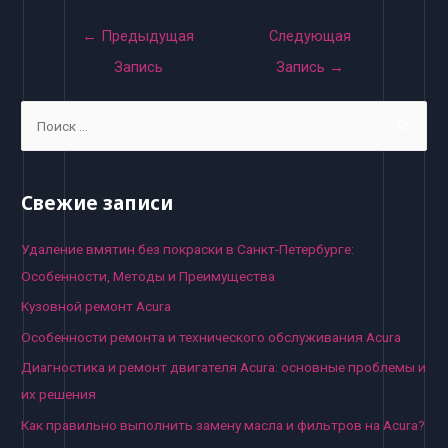
Навигация
←
Предыдущая
Следующая
по
Запись
Запись
→
записям
S
e
a
r
Свежие записи
c
h
Удаление вмятин без покраски в Санкт-Петербурге:
f
Особенности, Методы и Преимущества
o
Кузовной ремонт Acura
r
Особенности ремонта и технического обслуживания Acura
:
Диагностика и ремонт двигателя Acura: основные проблемы и
их решения
Как правильно выполнить замену масла и фильтров на Acura?