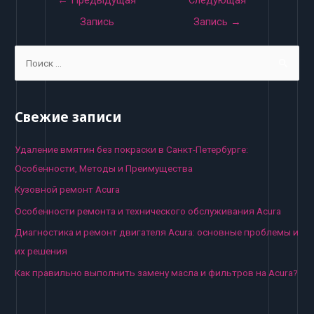
←
Предыдущая
Следующая
по
Запись
Запись
→
записям
S
e
a
r
Свежие записи
c
h
Удаление вмятин без покраски в Санкт-Петербурге:
f
Особенности, Методы и Преимущества
o
Кузовной ремонт Acura
r
Особенности ремонта и технического обслуживания Acura
:
Диагностика и ремонт двигателя Acura: основные проблемы и
их решения
Как правильно выполнить замену масла и фильтров на Acura?