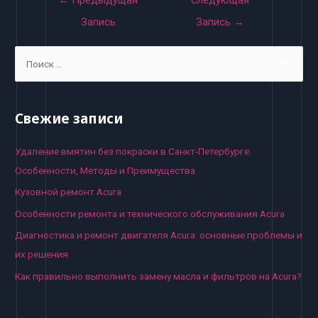
←
Предыдущая
Следующая
по
Запись
Запись
→
записям
S
e
a
r
Свежие записи
c
h
Удаление вмятин без покраски в Санкт-Петербурге:
f
Особенности, Методы и Преимущества
o
Кузовной ремонт Acura
r
Особенности ремонта и технического обслуживания Acura
:
Диагностика и ремонт двигателя Acura: основные проблемы и
их решения
Как правильно выполнить замену масла и фильтров на Acura?