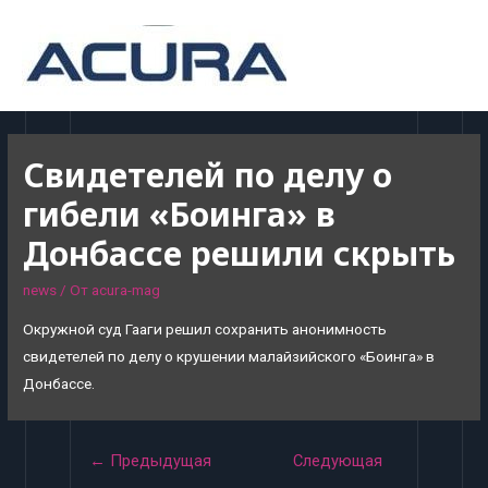
MAI
MEN
Свидетелей по делу о
гибели «Боинга» в
Донбассе решили скрыть
news
/ От
acura-mag
Окружной суд Гааги решил сохранить анонимность
свидетелей по делу о крушении малайзийского «Боинга» в
Донбассе.
Навигация
←
Предыдущая
Следующая
по