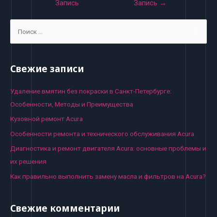
Запись
Запись
→
записям
S
e
a
r
Свежие записи
c
h
Удаление вмятин без покраски в Санкт-Петербурге:
f
Особенности, Методы и Преимущества
o
Кузовной ремонт Acura
r
Особенности ремонта и технического обслуживания Acura
:
Диагностика и ремонт двигателя Acura: основные проблемы и
их решения
Как правильно выполнить замену масла и фильтров на Acura?
Свежие комментарии