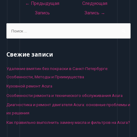
Навигация
←
Предыдущая
Следующая
по
Запись
Запись
→
записям
S
e
a
r
Свежие записи
c
h
Удаление вмятин без покраски в Санкт-Петербурге:
f
Особенности, Методы и Преимущества
o
Кузовной ремонт Acura
r
Особенности ремонта и технического обслуживания Acura
:
Диагностика и ремонт двигателя Acura: основные проблемы и
их решения
Как правильно выполнить замену масла и фильтров на Acura?