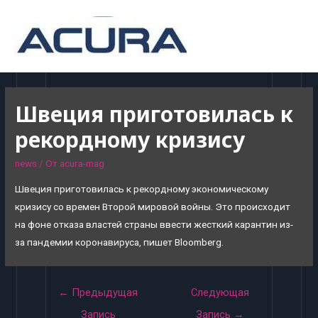
MAI
MEN
Швеция приготовилась к
рекордному кризису
news
/ От
acura-mag
Швеция приготовилась к рекордному экономическому
кризису со времен Второй мировой войны. Это происходит
на фоне отказа властей страны ввести жесткий карантин из-
за пандемии коронавируса, пишет Bloomberg.
Навигация
←
Предыдущая
Следующая
по
Запись
Запись
→