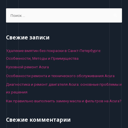
записям
S
e
a
r
Свежие записи
c
h
Удаление вмятин без покраски в Санкт-Петербурге:
f
Особенности, Методы и Преимущества
o
Кузовной ремонт Acura
r
Особенности ремонта и технического обслуживания Acura
:
Диагностика и ремонт двигателя Acura: основные проблемы и
их решения
Как правильно выполнить замену масла и фильтров на Acura?
Свежие комментарии