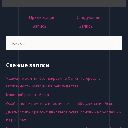
Навигация
←
Предыдущая
Следующая
по
Запись
Запись
→
записям
S
e
a
r
Свежие записи
c
h
Удаление вмятин без покраски в Санкт-Петербурге:
f
Особенности, Методы и Преимущества
o
Кузовной ремонт Acura
r
Особенности ремонта и технического обслуживания Acura
:
Диагностика и ремонт двигателя Acura: основные проблемы и
их решения