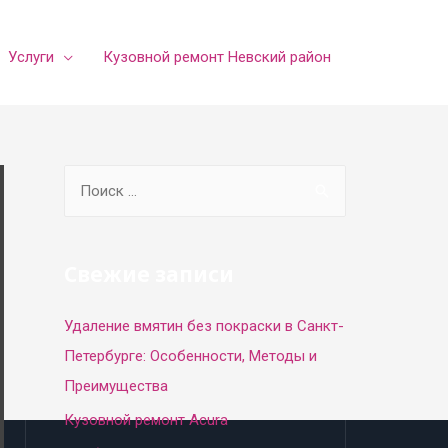
Услуги
Кузовной ремонт Невский район
S
e
a
r
Свежие записи
c
Удаление вмятин без покраски в Санкт-
h
Петербурге: Особенности, Методы и
f
Преимущества
o
r
Кузовной ремонт Acura