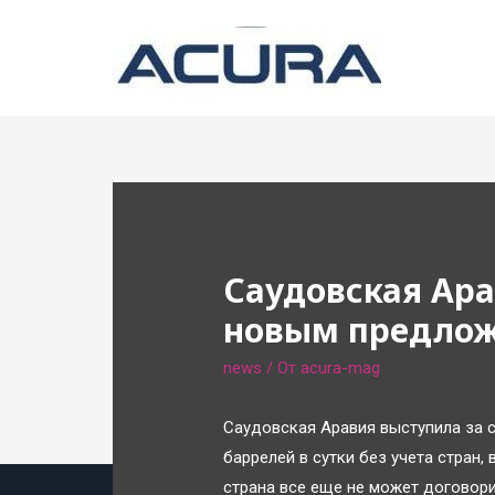
Саудовская Ара
новым предлож
news
/ От
acura-mag
Саудовская Аравия выступила за 
баррелей в сутки без учета стран,
страна все еще не может договори