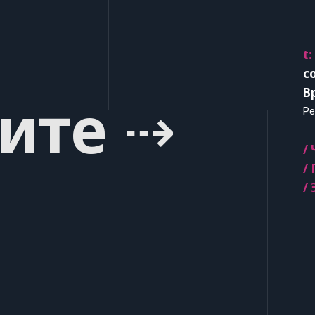
t:
c
В
ите ⇢
Ре
/
/
/