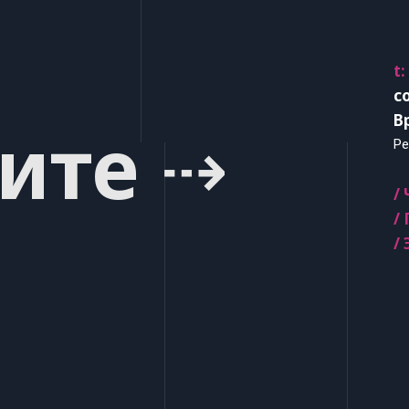
t:
c
В
ите ⇢
Ре
/
/
/