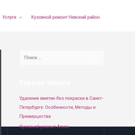
Услуги
Кузовной ремонт Невский район
S
e
a
r
Свежие записи
c
Удаление вмятин без покраски в Санкт-
h
Петербурге: Особенности, Методы и
f
Преимущества
o
r
Кузовной ремонт Acura