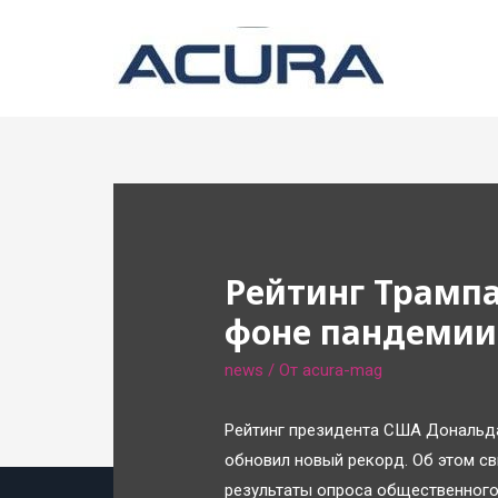
Рейтинг Трампа
фоне пандемии
news
/ От
acura-mag
Рейтинг президента США Дональда
обновил новый рекорд. Об этом с
результаты опроса общественного 