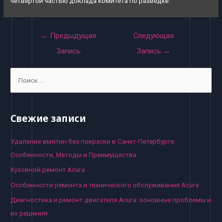
четвёртой частью доклада комитета по разведке.
Навигация
←
Предыдущая
Следующая
по
Запись
Запись
→
записям
S
e
a
r
Свежие записи
c
h
Удаление вмятин без покраски в Санкт-Петербурге:
f
Особенности, Методы и Преимущества
o
Кузовной ремонт Acura
r
Особенности ремонта и технического обслуживания Acura
:
Диагностика и ремонт двигателя Acura: основные проблемы и
их решения