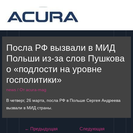
MAI
MEN
Посла РФ вызвали в МИД
Польши из-за слов Пушкова
о «подлости на уровне
госполитики»
news
/ От
acura-mag
В четверг, 26 марта, посла РФ в Польше Сергея Андреева
вызвали в МИД страны.
Навигация
←
Предыдущая
Следующая