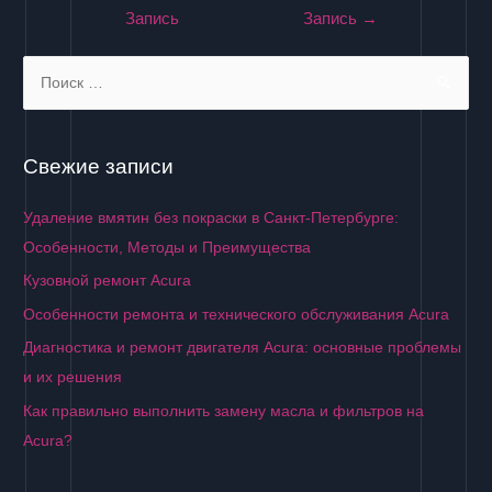
по
Запись
Запись
→
записям
S
e
a
r
Свежие записи
c
h
Удаление вмятин без покраски в Санкт-Петербурге:
f
Особенности, Методы и Преимущества
o
Кузовной ремонт Acura
r
Особенности ремонта и технического обслуживания Acura
:
Диагностика и ремонт двигателя Acura: основные проблемы
и их решения
Как правильно выполнить замену масла и фильтров на
Acura?