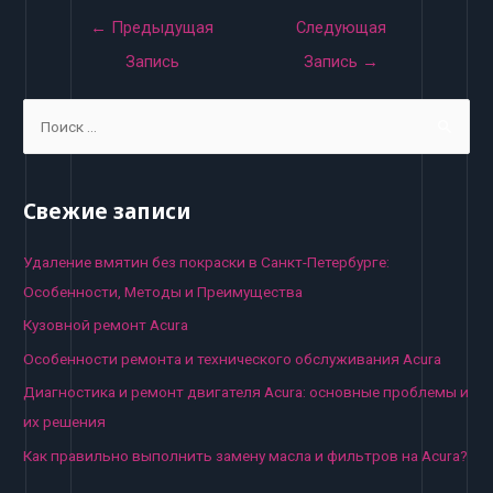
Навигация
←
Предыдущая
Следующая
по
Запись
Запись
→
записям
S
e
a
r
Свежие записи
c
h
Удаление вмятин без покраски в Санкт-Петербурге:
f
Особенности, Методы и Преимущества
o
Кузовной ремонт Acura
r
Особенности ремонта и технического обслуживания Acura
:
Диагностика и ремонт двигателя Acura: основные проблемы и
их решения
Как правильно выполнить замену масла и фильтров на Acura?