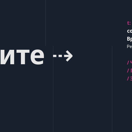
t:
c
В
ите ⇢
Ре
/
/
/