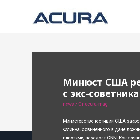
Минюст США ре
с экс-советник
news
/ От
acura-mag
Министерство юстиции США закро
Флинна, обвиненного в даче ложны
властями, передает CNN. Как заяв