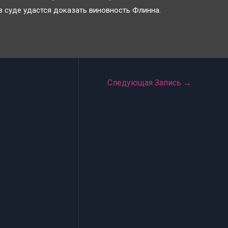
 в суде удастся доказать виновность Флинна.
Следующая Запись
→