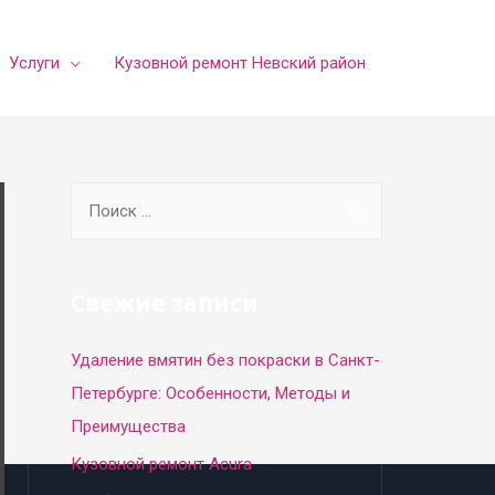
Услуги
Кузовной ремонт Невский район
S
e
a
r
Свежие записи
c
Удаление вмятин без покраски в Санкт-
h
Петербурге: Особенности, Методы и
f
Преимущества
o
r
Кузовной ремонт Acura