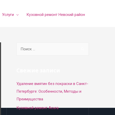
Услуги
Кузовной ремонт Невский район
S
e
a
r
Свежие записи
c
Удаление вмятин без покраски в Санкт-
h
Петербурге: Особенности, Методы и
f
Преимущества
o
r
Кузовной ремонт Acura