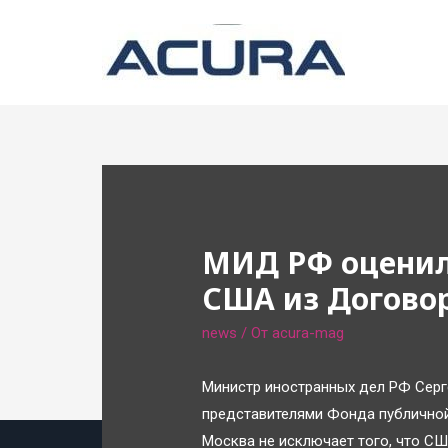
МИД РФ оценил
США из Договор
news
/ От
acura-mag
Министр иностранных дел РФ Серге
представителями Фонда публичной
Москва не исключает того, что С