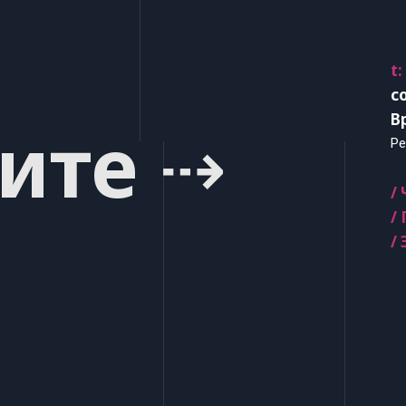
t:
c
В
ите ⇢
Ре
/
/
/