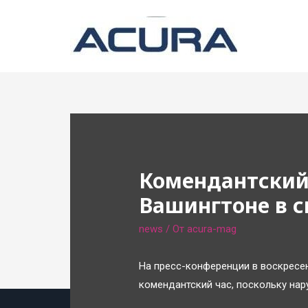
Комендантский 
Вашингтоне в с
news
/ От
acura-mag
На пресс-конференции в воскресе
комендантский час, поскольку нар