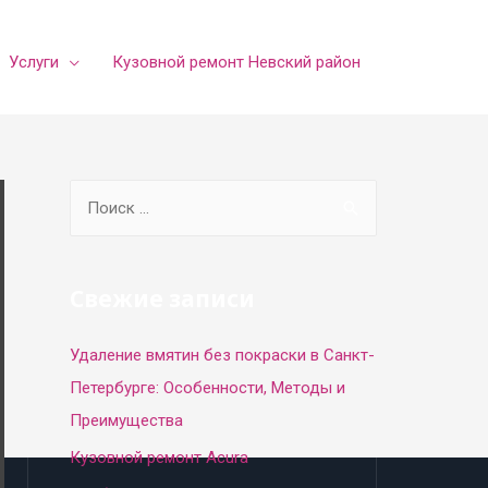
Услуги
Кузовной ремонт Невский район
S
e
a
r
Свежие записи
c
Удаление вмятин без покраски в Санкт-
h
Петербурге: Особенности, Методы и
f
Преимущества
o
r
Кузовной ремонт Acura