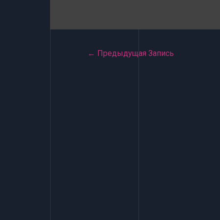
Навигация
←
Предыдущая Запись
по
записям