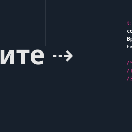
t:
c
В
ите ⇢
Ре
/
/
/