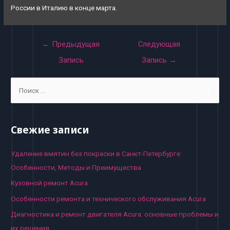
России в Италию в конце марта.
Навигация
←
Предыдущая
Следующая
по
Запись
Запись
→
записям
S
e
a
r
Свежие записи
c
h
Удаление вмятин без покраски в Санкт-Петербурге:
f
Особенности, Методы и Преимущества
o
Кузовной ремонт Acura
r
Особенности ремонта и технического обслуживания Acura
:
Диагностика и ремонт двигателя Acura: основные проблемы и
их решения