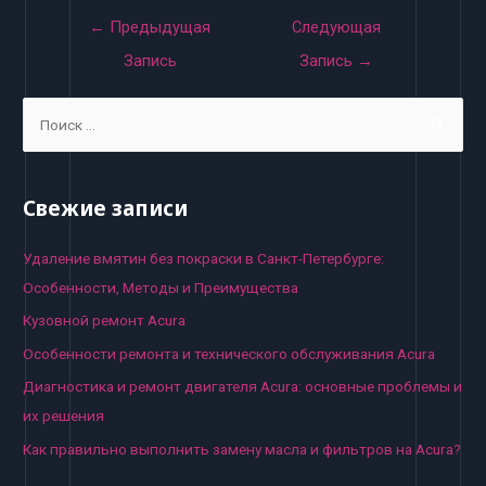
Навигация
←
Предыдущая
Следующая
по
Запись
Запись
→
записям
S
e
a
r
Свежие записи
c
h
Удаление вмятин без покраски в Санкт-Петербурге:
f
Особенности, Методы и Преимущества
o
Кузовной ремонт Acura
r
Особенности ремонта и технического обслуживания Acura
:
Диагностика и ремонт двигателя Acura: основные проблемы и
их решения
Как правильно выполнить замену масла и фильтров на Acura?