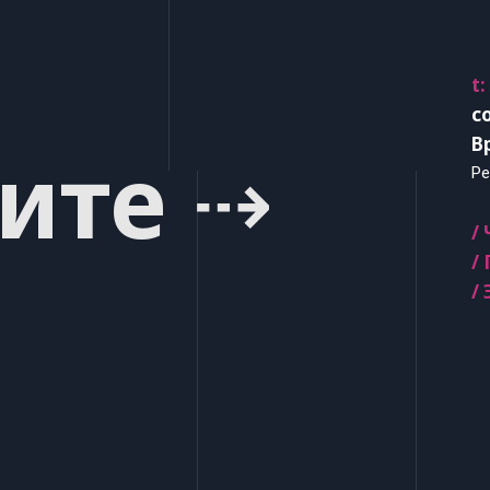
t:
c
В
ите ⇢
Ре
/
/
/