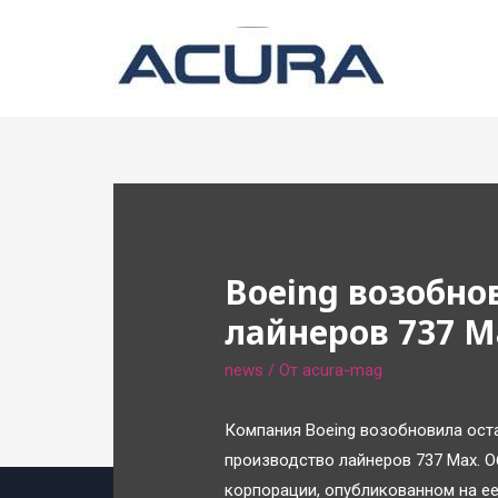
Boeing возобно
лайнеров 737 M
news
/ От
acura-mag
Компания Boeing возобновила ост
производство лайнеров 737 Mаx. О
корпорации, опубликованном на ее