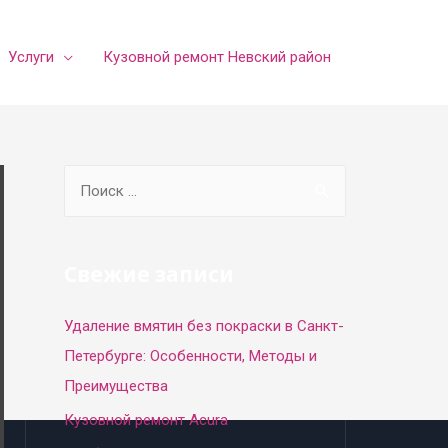
Услуги
Кузовной ремонт Невский район
S
e
a
r
Свежие записи
c
Удаление вмятин без покраски в Санкт-
h
Петербурге: Особенности, Методы и
f
Преимущества
o
r
Кузовной ремонт Acura