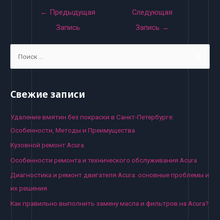
Навигация
←
Предыдущая
Следующая
по
Запись
Запись
→
записям
S
e
a
r
Свежие записи
c
h
Удаление вмятин без покраски в Санкт-Петербурге:
f
Особенности, Методы и Преимущества
o
Кузовной ремонт Acura
r
Особенности ремонта и технического обслуживания Acura
:
Диагностика и ремонт двигателя Acura: основные проблемы и
их решения
Как правильно выполнить замену масла и фильтров на Acura?